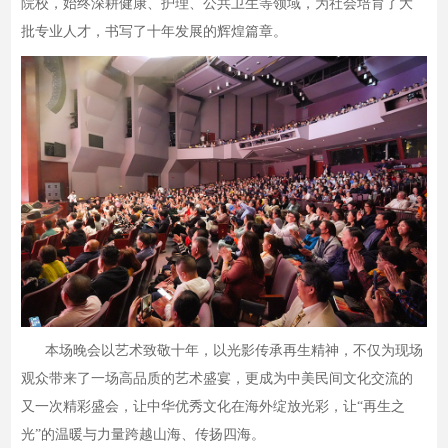
院校，始终深耕健康、护理、公共卫生等领域，为社会培育了大
批专业人才，书写了十年发展的辉煌篇章。
本场晚会以艺术致敬十年，以光影传承再生精神，不仅为现场
观众带来了一场高品质的艺术盛宴，更成为中美民间文化交流的
又一次精彩盛会，让中华优秀文化在海外绽放光彩，让“再生之
光”的温暖与力量跨越山海、传扬四海。