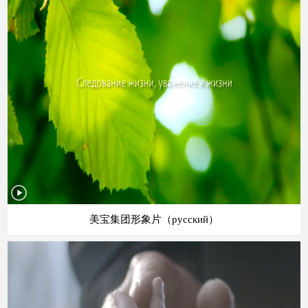
美宝集团形象片（русский）